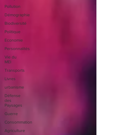
Pollution
Démographie
Biodiversité
Politique
Economie
Personnalités
Vie du
MEI
Transports
Livres
urbanisme
Défense
des
Paysages
Guerre
Consommation
Agriculture