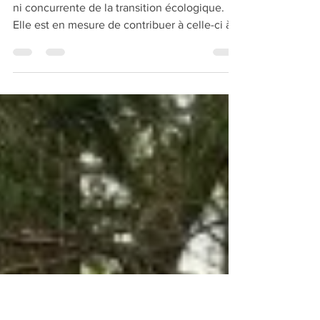
Nos propositions sur l'énergie
La transition énergétique n’est pas ennemie
ni concurrente de la transition écologique.
Elle est en mesure de contribuer à celle-ci à
la condition que des orientations techniques
rigoureuses soient mises au service
d’objectifs politiques environnementaux
ambitieux, et non l’inverse. Nos convictions
sur l’énergie L’énergie est vitale pour
l’homme, et à sa maîtrise sont associés des
enjeux environnementaux : la santé et
l’environnement sont prioritaires par rapport à
la pro