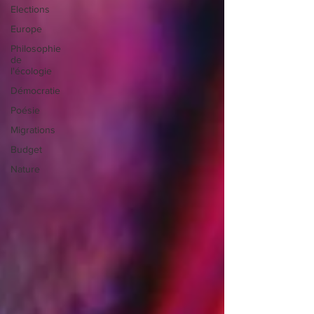
Elections
Europe
Philosophie
de
l'écologie
Démocratie
Poésie
Migrations
Budget
Nature