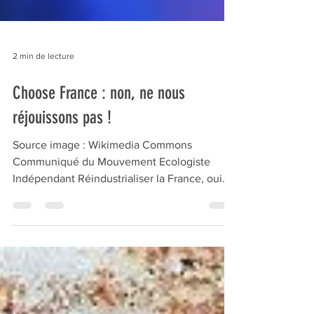
2 min de lecture
Choose France : non, ne nous
réjouissons pas !
Source image : Wikimedia Commons
Communiqué du Mouvement Ecologiste
Indépendant Réindustrialiser la France, oui.
Mais, Choose France ce n’est pas cela. Ce ne
sont pas des emplois de production qui sont
promis, mais, à 90% des capitaux annoncés,
des emplois de service. L’Etat offre à des
multinationales américaine et japonaise du
terrain bon marché et une part de son