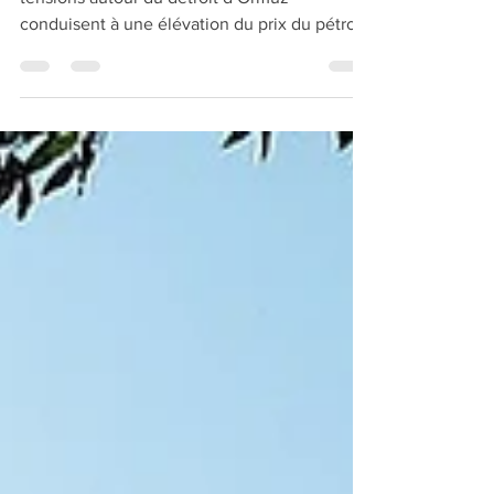
Source de l'image Wikimedia Commons Les
tensions autour du détroit d’Ormuz
conduisent à une élévation du prix du pétrole
et donc des carburants. Le sujet fait
désormais la une de l’actualité. Pourtant
l’impact réel est sans doute moins important
que sa médiatisation. Pour quelqu’un faisant
2 000 km par mois en voiture, et pour une
consommation de 7 litres aux 100 km, une
hausse de 40 centimes à la pompe conduit à
une hausse de sa facture mensuelle en
carburant de 56 €. Si l