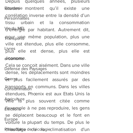
Depuis quelques années, plusieurs 
Economie
études montrent qu’il existe une 
corrélation inverse entre la densité d’un 
Personnalités
tissu urbain et la consommation 
Vie du MEI
d’énergie par habitant. Autrement dit, 
pour une même population, plus une 
Transports
ville est étendue, plus elle consomme, 
Livres
plus elle est dense, plus elle est 
économe. 
urbanisme
Cela se conçoit aisément. Dans une ville 
Défense des Paysages
dense, les déplacements sont moindres 
Guerre
et plus facilement assurés par des 
transports en communs. Dans les villes 
Consommation
étendues, Phœnix est aux Etats Unis la 
Agriculture
ville la plus souvent citée comme 
l'exemple à ne pas reproduire, les gens 
Elections
se déplacent beaucoup et le font en 
Europe
voiture la plupart du temps. De plus le 
Philosophie de l'écologie
chauffage ou la climatisation d'un 