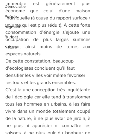
immeuble est généralement plus 
Démocratie
économe que celui d'une maison 
Poésie
individuelle (à cause du rapport surface / 
volume qui est plus réduit). A cette forte 
Migrations
consommation d’énergie s’ajoute une 
Budget
occupation de plus larges surfaces 
laissant ainsi moins de terres aux 
Nature
espaces naturels. 
De cette constatation, beaucoup 
d’écologistes concluent qu’il faut 
densifier les villes voir même favoriser 
les tours et les grands ensembles. 
C’est là une conception très inquiétante 
de l’écologie car elle tend à transformer 
tous les hommes en urbains, à les faire 
vivre dans un monde totalement coupé 
de la nature, à ne plus avoir de jardin, à 
ne plus ni apprécier ni connaître les 
saisons, à ne plus jouir du bonheur de 