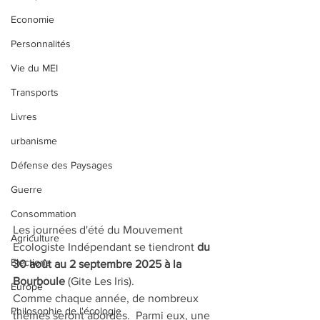
Economie
Personnalités
Vie du MEI
Transports
Livres
urbanisme
Défense des Paysages
Guerre
Consommation
Les journées d'été du Mouvement 
Agriculture
Ecologiste Indépendant se tiendront 
du 
Elections
30 août au 2 septembre 2025 à la 
Bourboule
 (Gite Les Iris).
Europe
Comme chaque année, de nombreux 
Philosophie de l'écologie
thèmes seront abordés.  Parmi eux, une 