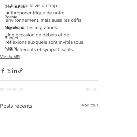
critique de la vision trop 
Démocratie
anthropocentrique de notre 
Poésie
environnement, mais aussi les défis 
Migrations
posés par les migrations.  
Une occasion de débats et de 
Budget
réflexions auxquels sont invités tous 
Nature
nos adhérents et sympathisants.
Vie du MEI
Voir tout
Posts récents