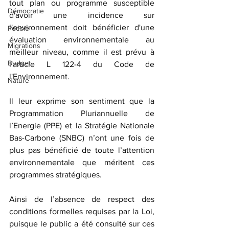
tout plan ou programme susceptible 
Démocratie
d'avoir une incidence sur 
l'environnement doit bénéficier d'une 
Poésie
évaluation environnementale au 
Migrations
meilleur niveau, comme il est prévu à 
Budget
l'article L 122-4 du Code de 
l'Environnement.
Nature
Il leur exprime son sentiment que la 
Programmation Pluriannuelle de 
l’Energie (PPE) et la Stratégie Nationale 
Bas-Carbone (SNBC) n’ont une fois de 
plus pas bénéficié de toute l’attention 
environnementale que méritent ces 
programmes stratégiques.
Ainsi de l’absence de respect des 
conditions formelles requises par la Loi, 
puisque le public a été consulté sur ces 