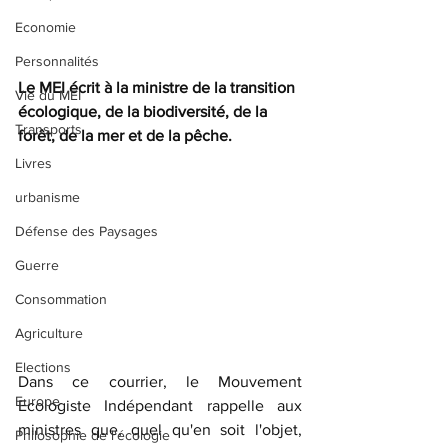
Economie
Personnalités
Le MEI écrit à la ministre de la transition 
Vie du MEI
écologique, de la biodiversité, de la 
Transports
forêt, de la mer et de la pêche.
Livres
urbanisme
Défense des Paysages
Guerre
Consommation
Agriculture
Elections
Dans ce courrier, le Mouvement 
Europe
Ecologiste Indépendant rappelle aux 
ministres que, quel qu'en soit l'objet, 
Philosophie de l'écologie