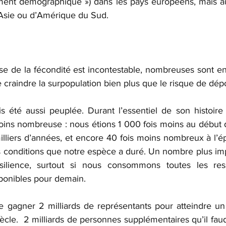
ment démographique ») dans les pays européens, mais au
’Asie ou d’Amérique du Sud.
isse de la fécondité est incontestable, nombreuses sont en
e craindre la surpopulation bien plus que le risque de dép
s été aussi peuplée. Durant l’essentiel de son histoire l
ins nombreuse : nous étions 1 000 fois moins au début du
illiers d’années, et encore 40 fois moins nombreux à l’
s conditions que notre espèce a duré. Un nombre plus imp
silience, surtout si nous consommons toutes les res
sponibles pour demain.
 gagner 2 milliards de représentants pour atteindre un
siècle.  2 milliards de personnes supplémentaires qu’il faud