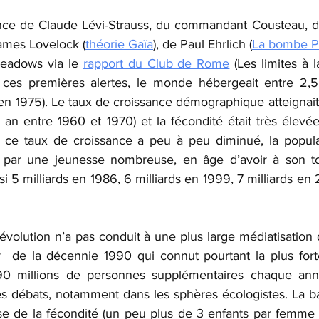
France de Claude Lévi-Strauss, du commandant Cousteau,
James Lovelock (
théorie Gaïa
), de Paul Ehrlich (
La bombe P
eadows via le
rapport du Club de Rome
(Les limites à l
ces premières alertes, le monde hébergeait entre 2,5 
 (en 1975). Le taux de croissance démographique atteignait
an entre 1960 et 1970) et la fécondité était très élevée 
ce taux de croissance a peu à peu diminué, la populat
 par une jeunesse nombreuse, en âge d’avoir à son tou
i 5 milliards en 1986, 6 milliards en 1999, 7 milliards en 2
volution n’a pas conduit à une plus large médiatisation 
ir  de la décennie 1990 qui connut pourtant la plus fort
0 millions de personnes supplémentaires chaque année
s débats, notamment dans les sphères écologistes. La ba
sse de la fécondité (un peu plus de 3 enfants par femm