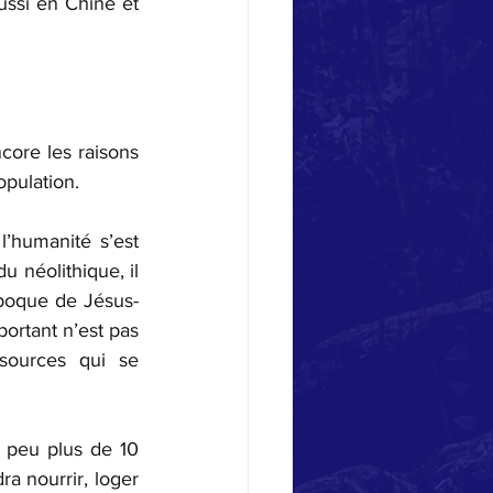
ssi en Chine et 
core les raisons 
opulation.
’humanité s’est 
 néolithique, il 
époque de Jésus-
ortant n’est pas 
sources qui se 
 peu plus de 10 
ra nourrir, loger 