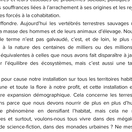
 souffrances liées à l’arrachement à ses origines et les re
es forcés à la cohabitation.
effondre. Aujourd’hui les vertébrés terrestres sauvages 
 la masse des hommes et de leurs animaux d’élevage. No
le terme n’est pas galvaudé, c’est, et de loin, le plus
a à la nature des centaines de milliers ou des million
quivalentes à celles que nous avons fait disparaître à ja
r l’équilibre des écosystèmes, mais c’est aussi une ta
our cause notre installation sur tous les territoires habi
ne et toute la flore à notre profit, et cette installation 
e expansion démographique. Cela concerne les terres, 
s parce que nous devons nourrir de plus en plus d’hum
le phénomène en densifiant l’habitat, mais cela ne r
res et surtout, voulons-nous tous vivre dans des mégal
de science-fiction, dans des monades urbaines ? Ne mes