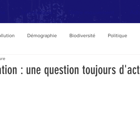
me
Informations
Notre mouvement
Adh
llution
Démographie
Biodiversité
Politique
ure
Transports
Livres
urbanisme
Défense des Pa
tion : une question toujours d'act
Elections
Europe
Philosophie de l'écologie
ture