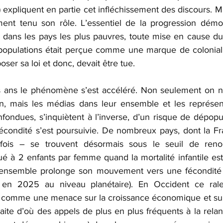
expliquent en partie cet infléchissement des discours. Mais
ent tenu son rôle. L’essentiel de la progression démog
dans les pays les plus pauvres, toute mise en cause du 
 populations était perçue comme une marque de colonial
ser sa loi et donc, devait être tue.
s ans le phénomène s’est accéléré. Non seulement on ne
n, mais les médias dans leur ensemble et les représenta
ondues, s’inquiètent à l’inverse, d’un risque de dépopulat
fécondité s’est poursuivie. De nombreux pays, dont la Fra
efois – se trouvent désormais sous le seuil de reno
tué à 2 enfants par femme quand la mortalité infantile est 
nsemble prolonge son mouvement vers une fécondité p
en 2025 au niveau planétaire). En Occident ce rale
u comme une menace sur la croissance économique et sur
ite d’où des appels de plus en plus fréquents à la relanc