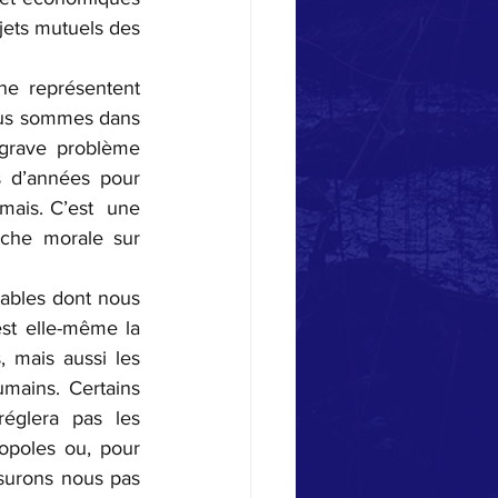
jets mutuels des 
ne représentent 
us sommes dans 
 grave problème 
s d’années pour 
mais. C’est  une 
che morale sur 
tables dont nous 
est elle-même la 
mais aussi les 
ains. Certains 
églera pas les 
opoles ou, pour 
urons nous pas 