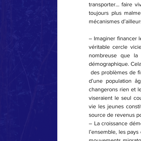
transporter… faire v
toujours plus malmené
mécanismes d’ailleur
– Imaginer financer l
véritable cercle vic
nombreuse que la 
démographique. Cela 
 des problèmes de fin
d’une population â
changerons rien et l
viseraient le seul c
vie les jeunes const
source de revenus po
– La croissance démo
l’ensemble, les pays 
mouvements migratoi