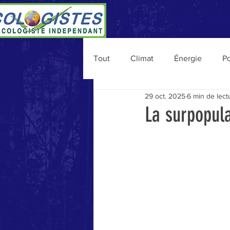
Accueil
Le program
Tout
Climat
Énergie
Po
29 oct. 2025
6 min de lect
Personnalités
Vie du MEI
La surpopula
Consommation
Agriculture
Migrations
Budget
Na