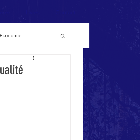
érer
Livres
Contact
Economie
ysages
Guerre
ualité
Démocratie
Poésie