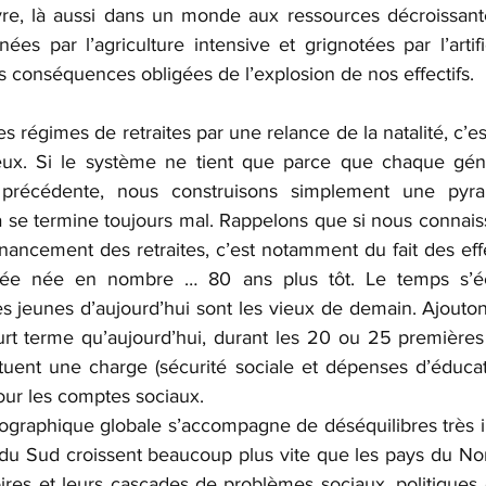
ivre, là aussi dans un monde aux ressources décroissante
es par l’agriculture intensive et grignotées par l’artific
s conséquences obligées de l’explosion de nos effectifs.
es régimes de retraites par une relance de la natalité, c’es
ieux. Si le système ne tient que parce que chaque géné
précédente, nous construisons simplement une pyra
se termine toujours mal. Rappelons que si nous connaiss
ancement des retraites, c’est notamment du fait des effe
gée née en nombre … 80 ans plus tôt. Le temps s’éc
es jeunes d’aujourd’hui sont les vieux de demain. Ajouton
ourt terme qu’aujourd’hui, durant les 20 ou 25 premières
ituent une charge (sécurité sociale et dépenses d’éducat
ur les comptes sociaux.
graphique globale s’accompagne de déséquilibres très i
du Sud croissent beaucoup plus vite que les pays du Nord
res et leurs cascades de problèmes sociaux, politiques