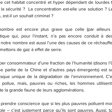
 de cet habitat concentré et hyper dépendant de lourdes t
r la sécurité ?  La concentration est-elle une solution ? Le
 est-il un souhait criminel ?
ombre est encore plus grave que celle (par ailleurs b
ique qui, pour l’instant, n’a pas encore conduit à des
notre nombre est aussi l’une des causes de ce réchauffe
ettons de gaz à effet de serre.
er consommateur d’une fraction de l’humanité (disons l’O
e partie de la Chine et d’autres pays émergents) est s
que unique de la dégradation de l’environnement. C’est
pollue, mais, pauvres ou riches, les hommes utilisent 
te la grande faune de leurs agglomérations.
prendre conscience que si les plus pauvres polluent moin
ble – c’est justement parce qu’ils sont pauvres. Aussi, t