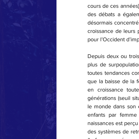
cours de ces années) 
des débats a égalem
désormais concentré 
croissance de leurs
pour l’Occident d’impo
Depuis deux ou troi
plus de surpopulatio
toutes tendances conf
que la baisse de la 
en croissance tout
générations (seuil si
le monde dans son e
enfants par femme 
naissances est perç
des systèmes de retra