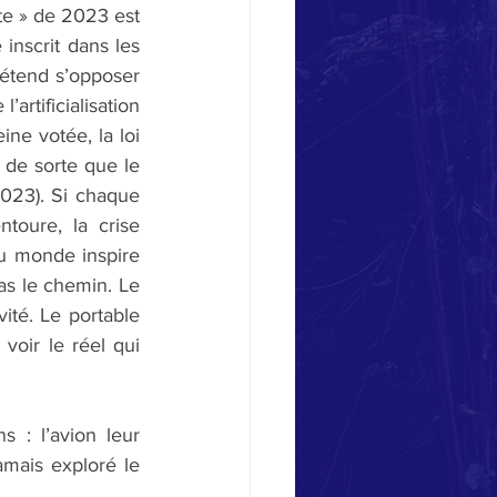
te » de 2023 est 
inscrit dans les 
rétend s’opposer 
rtificialisation 
ne votée, la loi 
de sorte que le 
2023). Si chaque 
oure, la crise 
u monde inspire 
s le chemin. Le 
té. Le portable 
voir le réel qui 
 : l’avion leur 
mais exploré le 