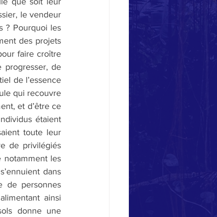
le que soit leur 
sier, le vendeur 
 ? Pourquoi les 
ment des projets 
ur faire croître 
 progresser, de 
tiel de l’essence 
ule qui recouvre 
nt, et d’être ce 
ndividus étaient 
aient toute leur 
 de privilégiés 
ue notamment les 
s’ennuient dans 
re de personnes 
imentant ainsi 
s sols donne une 