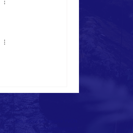
Site réalisé par Isabelle YVON
novyel@orange.fr