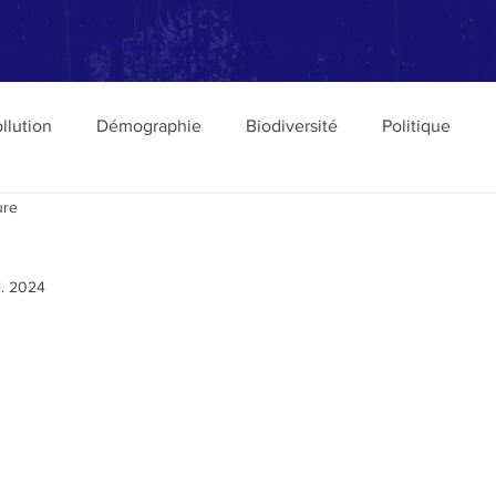
me
Informations
Notre mouvement
Adh
llution
Démographie
Biodiversité
Politique
ure
Transports
Livres
urbanisme
Défense des Pa
il. 2024
Elections
Europe
Philosophie de l'écologie
ture