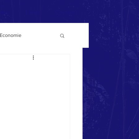
érer
Livres
Contact
Economie
ysages
Guerre
Démocratie
Poésie