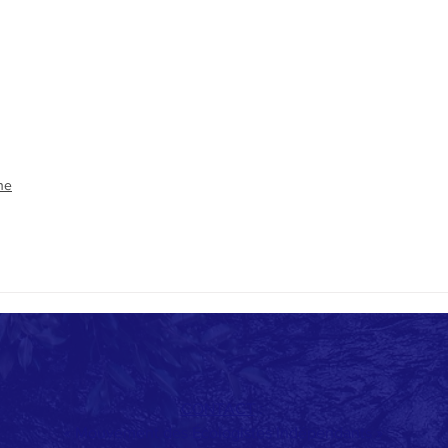
ne
CONTACT
:
« Mouvement des Écologistes Indépendants »