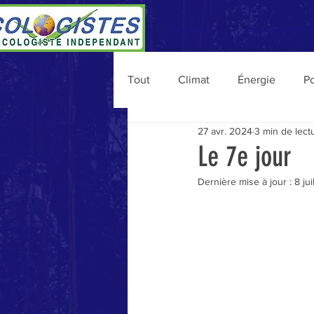
Accueil
Le program
Tout
Climat
Énergie
Po
27 avr. 2024
3 min de lect
Personnalités
Vie du MEI
Le 7e jour
Dernière mise à jour :
8 ju
Consommation
Agriculture
Migrations
Budget
Na