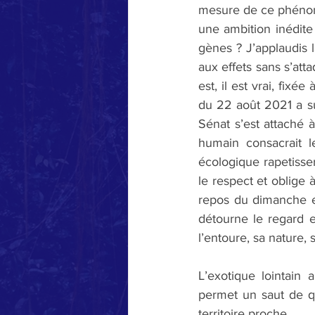
mesure de ce phénomèn
une ambition inédite 
gènes ? J’applaudis l
aux effets sans s’att
est, il est vrai, fixé
du 22 août 2021 a su
Sénat s’est attaché à
humain consacrait l
écologique rapetisse
le respect et oblige
repos du dimanche es
détourne le regard et
l’entoure, sa nature,
L’exotique lointain
permet un saut de qu
territoire proche.