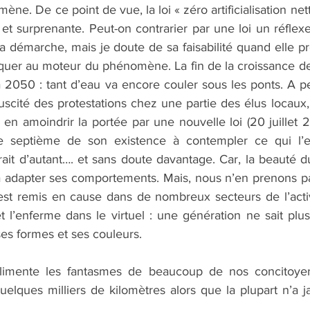
e. De ce point de vue, la loi « zéro artificialisation net
et surprenante. Peut-on contrarier par une loi un réflexe 
a démarche, mais je doute de sa faisabilité quand elle p
aquer au moteur du phénomène. La fin de la croissance de l’a
e à 2050 : tant d’eau va encore couler sous les ponts. A pei
scité des protestations chez une partie des élus locaux, 
 en amoindrir la portée par une nouvelle loi (20 juillet 
e septième de son existence à contempler ce qui l’ent
rait d’autant…. et sans doute davantage. Car, la beauté d
 à adapter ses comportements. Mais, nous n’en prenons pa
t remis en cause dans de nombreux secteurs de l’activi
 l’enferme dans le virtuel : une génération ne sait plus 
 ses formes et ses couleurs.
 alimente les fantasmes de beaucoup de nos concitoyens
elques milliers de kilomètres alors que la plupart n’a ja