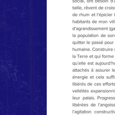
social, ont besoin d’
taille, rêvent de cro
de rhum et l’épicier
habitants de mon vill
d’agrandissement (gar
la population de son
quitter le passé pour 
humaine. Construire s
la Terre et qui forme
qu’elle est aujourd’h
attachés à assurer le
énergie et cela suff
libérés de ces effort
velléités expansionn
leur palais. Progres
libérées de l’angoi
l’agitation construct