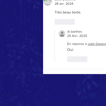
28 avr. 2024
Très beau texte. 
J'aime
dr.barthes
25 févr. 2025
En réponse à
Julie Daven
Oui.
J'aime
Je suis un paragraphe. Cliquez ici pour
ajouter votre propre texte et me modifier.
C'est facile.
MENTIONS LÉGALES >