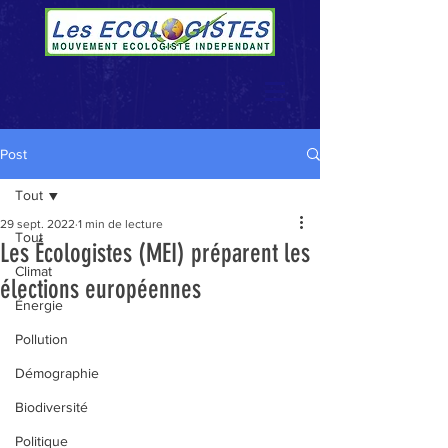
Post
Tout
29 sept. 2022
1 min de lecture
Tout
Les Écologistes (MEI) préparent les
Climat
élections européennes
Énergie
Pollution
Démographie
Biodiversité
Politique