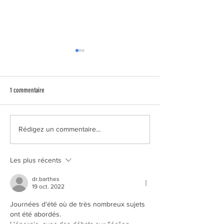
1 commentaire
Moratoire urgent sur les coupes
Choose France : non, n
Rédigez un commentaire...
rases forestières
réjouissons pas !
Les plus récents
dr.barthes
19 oct. 2022
Journées d'été où de très nombreux sujets 
ont été abordés. 
L'énergie, avec des débats sur l'éolien 