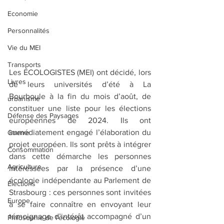
Economie
Personnalités
Vie du MEI
Transports
Les ÉCOLOGISTES (MEI) ont décidé, lors 
Livres
de leurs universités d’été à La 
Bourboule à la fin du mois d’août, de 
urbanisme
constituer une liste pour les élections 
Défense des Paysages
européennes de 2024. Ils ont 
immédiatement engagé l’élaboration du 
Guerre
projet européen. Ils sont prêts à intégrer 
Consommation
dans cette démarche les personnes 
Agriculture
intéressées par la présence d’une 
écologie indépendante au Parlement de 
Elections
Strasbourg : ces personnes sont invitées 
Europe
à se faire connaître en envoyant leur 
témoignage d’intérêt accompagné d’un 
Philosophie de l'écologie