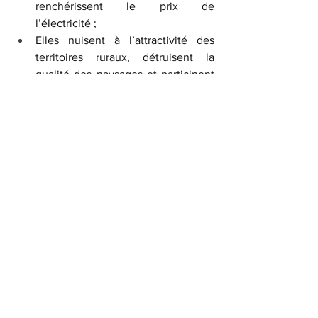
renchérissent le prix de 
l’électricité ;
Elles nuisent à l’attractivité des 
territoires ruraux, détruisent la 
qualité des paysages et participent 
à la destruction d’espèces 
protégées.
Conclusion
La transition énergétique, politique 
sectorielle essentielle, doit être mise au 
service des enjeux de protection de la 
nature, de l’environnement et de la 
santé tels que décrits dans la
Charte de 
l’Environnement
.
Source de l'image, Wikimedia Commons 
Barrage de Bergerac en Dorgogne, exploité 
pour la  production d'hydroélectricité