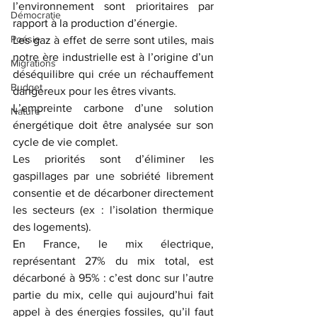
l’environnement sont prioritaires par 
Démocratie
rapport à la production d’énergie.
Poésie
Les gaz à effet de serre sont utiles, mais 
notre ère industrielle est à l’origine d’un 
Migrations
déséquilibre qui crée un réchauffement 
Budget
dangereux pour les êtres vivants.
L’empreinte carbone d’une solution 
Nature
énergétique doit être analysée sur son 
cycle de vie complet.
Les priorités sont d’éliminer les 
gaspillages par une sobriété librement 
consentie et de décarboner directement 
les secteurs (ex : l’isolation thermique 
des logements).
En France, le mix électrique, 
représentant 27% du mix total, est 
décarboné à 95% : c’est donc sur l’autre 
partie du mix, celle qui aujourd’hui fait 
appel à des énergies fossiles, qu’il faut 