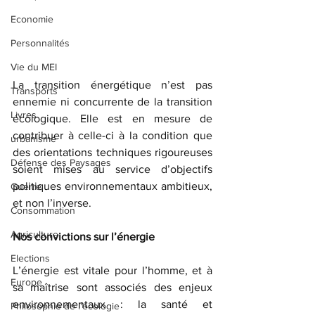
Economie
Personnalités
Vie du MEI
La transition énergétique n’est pas 
Transports
ennemie ni concurrente de la transition 
Livres
écologique. Elle est en mesure de 
contribuer à celle-ci à la condition que 
urbanisme
des orientations techniques rigoureuses 
Défense des Paysages
soient mises au service d’objectifs 
politiques environnementaux ambitieux, 
Guerre
et non l’inverse.
Consommation
Agriculture
Nos convictions sur l’énergie
Elections
L’énergie est vitale pour l’homme, et à 
Europe
sa maîtrise sont associés des enjeux 
environnementaux : la santé et 
Philosophie de l'écologie