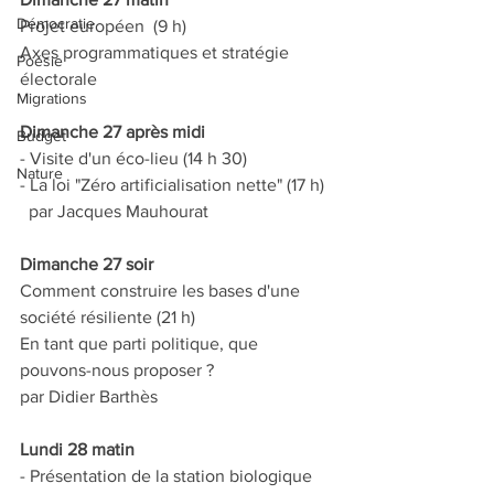
Démocratie
Projet européen  (9 h)  
Axes programmatiques et stratégie 
Poésie
électorale
Migrations
Dimanche 27 après midi
Budget
- Visite d'un éco-lieu (14 h 30)
Nature
- La loi "Zéro artificialisation nette" (17 h)
  par Jacques Mauhourat
Dimanche 27 soir
Comment construire les bases d'une 
société résiliente (21 h)
En tant que parti politique, que 
pouvons-nous proposer ?
par Didier Barthès
Lundi 28 matin
- Présentation de la station biologique 