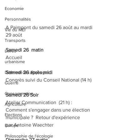
Economie
Personnalités
A Paimpont du samedi 26 août au mardi 
Vie du MEI
29 août
Transports
Samedi 26  matin
Livres
Accueil
urbanisme
Samedi 26 après midi
Défense des Paysages
Congrès suivi du Conseil National (14 h)
Guerre
Consommation
Samedi 26 Soir
Atelier Communication  (21 h) :
Agriculture
Comment s'engager dans une élection 
Elections
municipale ?  Retour d'expérience
par Antoine Waechter
Europe
Philosophie de l'écologie
Dimanche 27 matin