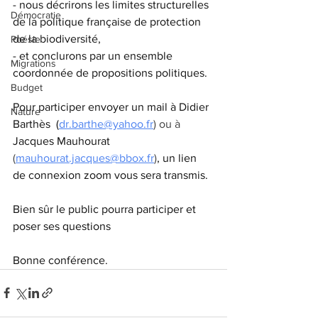
- nous décrirons les limites structurelles 
Démocratie
de la politique française de protection 
de la biodiversité,
Poésie
- et conclurons par un ensemble 
Migrations
coordonnée de propositions politiques.
Budget
Pour participer envoyer un mail à Didier 
Nature
Barthès  (
dr.barthe@yahoo.fr
) ou à 
Jacques Mauhourat
(
mauhourat.jacques@bbox.fr
)
, un lien 
de connexion zoom vous sera transmis. 
Bien sûr le public pourra participer et 
poser ses questions
Bonne conférence.