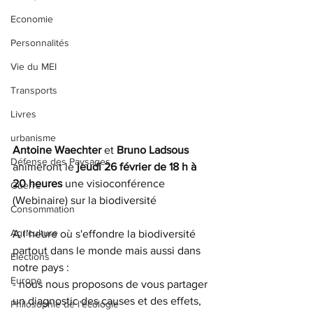
Economie
Personnalités
Vie du MEI
Transports
Livres
urbanisme
Antoine Waechter 
et 
Bruno Ladsous 
Défense des Paysages
animeront le 
jeudi 26 février de 18 h à 
20 heures
 une visioconférence 
Guerre
(Webinaire) sur la biodiversité
Consommation
Agriculture
A l’heure où s'effondre la biodiversité 
partout dans le monde mais aussi dans 
Elections
notre pays :
Europe
- nous nous proposons de vous partager 
un diagnostic des causes et des effets, 
Philosophie de l'écologie