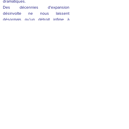
dramatiques.
Des décennies d'expansion
désinvolte ne nous laissent
désormais qu'un détroit infime à
franchir pour éviter l'effondrement et
nous permettre de sortir sans
dommages irrémédiables de l'ère
fossile. Hugues Stoeckel nous
convainc, sans complaisance et avec
maints exemples, de la réalité du
péril, pour mieux nous montrer la
lueur d'espoir.
Je suis un paragraphe. Cliquez ici pour
ajouter votre propre texte et me modifier.
C'est facile.
MENTIONS LÉGALES >
CONTACT
:
« Mouvement des Écologistes Indépendants