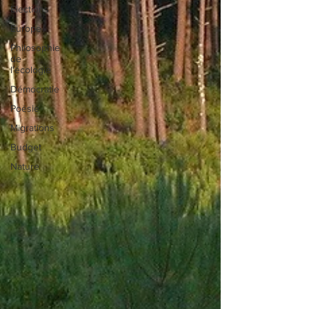
Elections
Europe
Philosophie
de
l'écologie
Démocratie
Poésie
Migrations
Budget
Nature