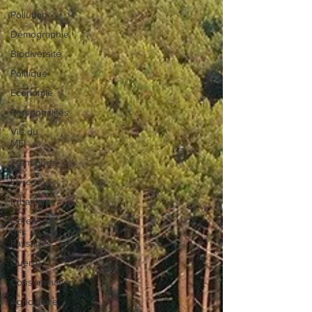
Pollution
Démographie
Biodiversité
Politique
Economie
Personnalités
Vie du
MEI
Transports
Livres
urbanisme
Défense
des
Paysages
Guerre
Consommation
Agriculture