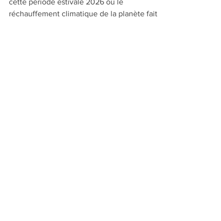
Source de l'image, Wikimedia Commons En
cette période estivale 2026 où le
réchauffement climatique de la planète fait
se combiner canicules et sècheresses hors
normes, les feux de forêt embrasent le
territoire français. Si la pluie ne tombe pas en
quantité suffisante, il est à prévoir cette
année des records de surfaces de zones
incendiées et de sols mis à nu. Dans le même
temps les travaux sylvicoles intensifs
continuent comme si de rien n’était au cœur
des massifs foresti