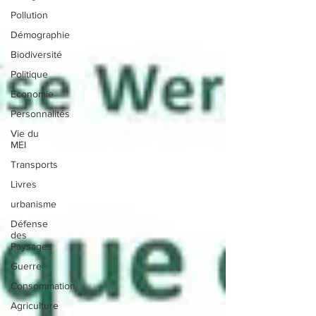
Pollution
Démographie
Biodiversité
Politique
Economie
Personnalités
Vie du
MEI
Transports
Livres
urbanisme
Défense
des
Paysages
Guerre
Consommation
Agriculture