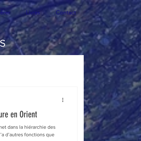
érer
Livres
Contact
ES
Economie
ysages
Guerre
ure en Orient
Démocratie
Poésie
et dans la hiérarchie des
 n’a d’autres fonctions que