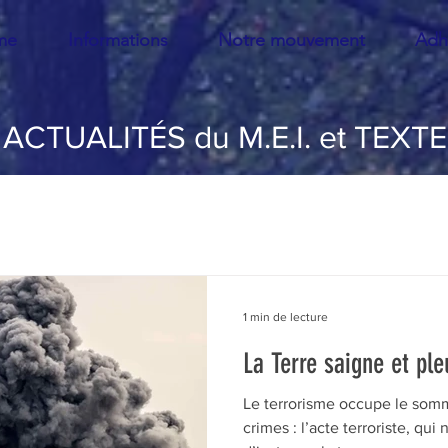
me
Informations
Notre mouvement
Adh
ACTUALITÉS du M.E.I. et TEXT
llution
Démographie
Biodiversité
Politique
Transports
Livres
urbanisme
Défense des Pa
1 min de lecture
La Terre saigne et ple
Elections
Europe
Philosophie de l'écologie
Le terrorisme occupe le somm
crimes : l’acte terroriste, qui