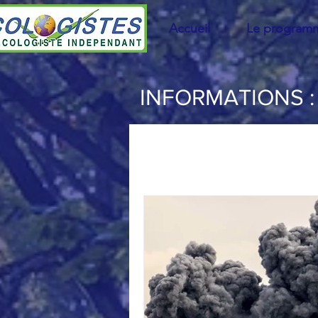
Accueil
Le program
INFORMATIONS : 
Tout
Climat
Énergie
Po
Personnalités
Vie du MEI
Consommation
Agriculture