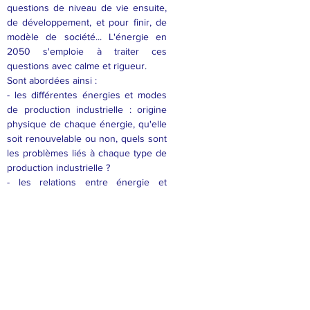
questions de niveau de vie ensuite,
de développement, et pour finir, de
modèle de société... L'énergie en
2050 s'emploie à traiter ces
questions avec calme et rigueur.
Sont abordées ainsi :
- les différentes énergies et modes
de production industrielle : origine
physique de chaque énergie, qu'elle
soit renouvelable ou non, quels sont
les problèmes liés à chaque type de
production industrielle ?
- les relations entre énergie et
société : notion de développement
durable, de réchauffement
climatique, quels sont les risques
que nous encourons ?
L'ouvrage se termine sur les besoins
en énergie en 2050 et décrit
l'évolution des politiques
énergétiques dans le monde. Cet