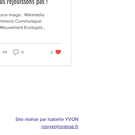
us réjouissons pas !
rce image : Wikimedia
mmons Communiqué
 Mouvement Ecologiste
dépendant
ndustrialiser la France,
. Mais, Choose France
n’est pas cela. Ce ne
54
0
3
t pas des emplois de
duction qui sont
mis, mais, à 90% des
itaux annoncés, des
lois de service. L’Etat
re à des multinationales
ricaine et japonaise
terrain bon marché et
 part de son potentiel
rgétique (1) impose à
Site réalisé par Isabelle YVON
 populations des data
novyel@orange.fr
ter qui bousculent leur
re de vie, et fait fi des