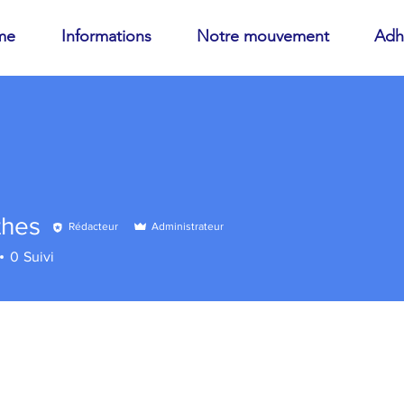
me
Informations
Notre mouvement
Adh
thes
Rédacteur
Administrateur
s
0
Suivi