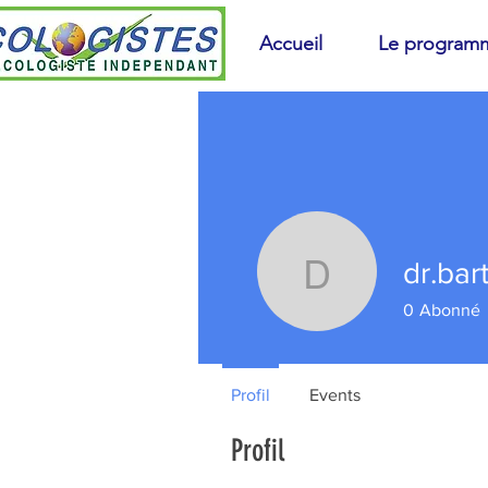
Accueil
Le program
dr.bar
dr.barthe
0
Abonné
Profil
Events
Profil