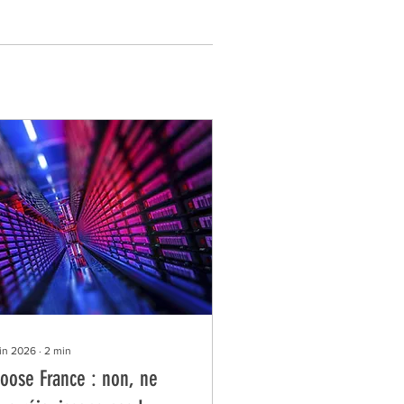
uin 2026
∙
2
min
oose France : non, ne