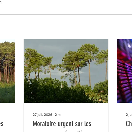
1
27 juil. 2026
∙
2
min
2 j
es
Moratoire urgent sur les
Ch