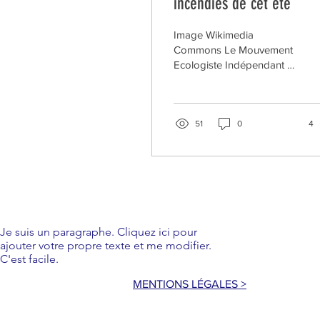
incendies de cet été
Image Wikimedia
Commons Le Mouvement
Ecologiste Indépendant a
une pensée forte pour les
innombrables victimes de
ces incendies dans les
Landes, dans le Var et
51
0
4
dans tant d'autres lieux et
forêts ces dernières
semaines. Voici le
communiqué qu'a publié
notre parti, communiqué
qui a été envoyé à la
presse. Le débat qui agite
Je suis un paragraphe. Cliquez ici pour
ajouter votre propre texte et me modifier.
la classe politique sur les
C'est facile.
moyens d’attaque des
incendies de cet été 2026
MENTIONS LÉGALES >
ne devrait pas faire
oublier l’objectif plus
essentiel de prévention.