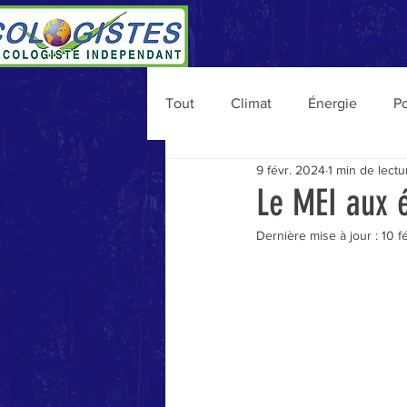
Accueil
Le program
Tout
Climat
Énergie
Po
9 févr. 2024
1 min de lectu
Personnalités
Vie du MEI
Le MEI aux 
Dernière mise à jour :
10 f
Consommation
Agriculture
Migrations
Budget
Na