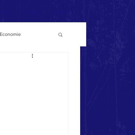
érer
Livres
Contact
Economie
ysages
Guerre
Démocratie
Poésie