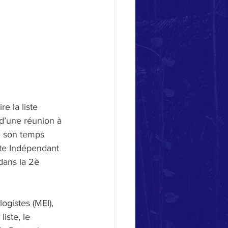
e la liste 
 d’une réunion à
e son temps 
te Indépendant 
dans la 2è 
ogistes (MEI), 
iste, le 