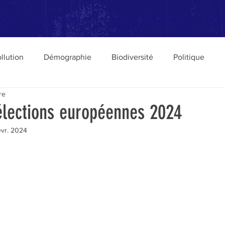
me
Informations
Notre mouvement
Adh
llution
Démographie
Biodiversité
Politique
re
Transports
Livres
urbanisme
Défense des Pa
élections européennes 2024
évr. 2024
Elections
Europe
Philosophie de l'écologie
ture