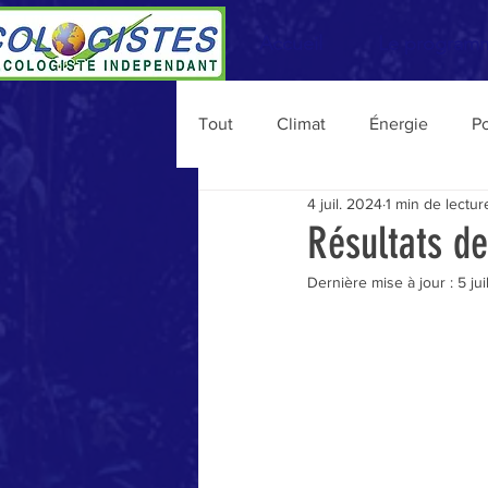
Accueil
Le program
Tout
Climat
Énergie
Po
4 juil. 2024
1 min de lectur
Personnalités
Vie du MEI
Résultats de
Dernière mise à jour :
5 ju
Consommation
Agriculture
Migrations
Budget
Na