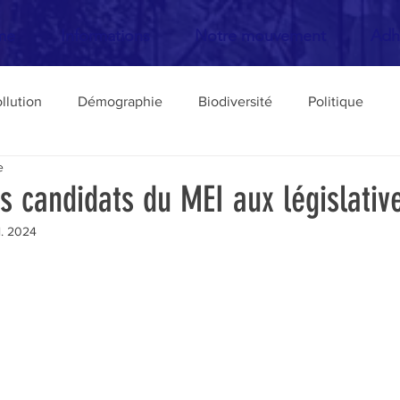
me
Informations
Notre mouvement
Adh
llution
Démographie
Biodiversité
Politique
e
Transports
Livres
urbanisme
Défense des Pa
s candidats du MEI aux législativ
il. 2024
Elections
Europe
Philosophie de l'écologie
ture