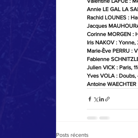
Valentine LAFUE : Meu
Annie LE GAL LA SALLE
Rachid LOUNES : Haut-
Jacques MAUHOURAT : 
Corinne MORGEN : Hau
Iris NAKOV : Yonne, 2
Marie-Ève PERRU : Var
Fabienne SCHNITZLER 
Julien VICK : Paris, 1
Yves VOLA : Doubs, 4
Antoine WAECHTER : H
Posts récents