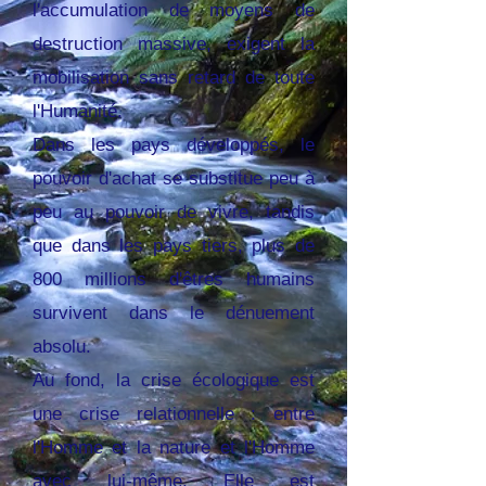
l'accumulation de moyens de
destruction massive, exigent la
mobilisation sans retard de toute
l'Humanité.
Dans les pays développés, le
pouvoir d'achat se substitue peu à
peu au pouvoir de vivre, tandis
que dans les pays tiers, plus de
800 millions d'êtres humains
survivent dans le dénuement
absolu.
Au fond, la crise écologique est
une crise relationnelle : entre
l'Homme et la nature et l'Homme
avec lui-même. Elle est