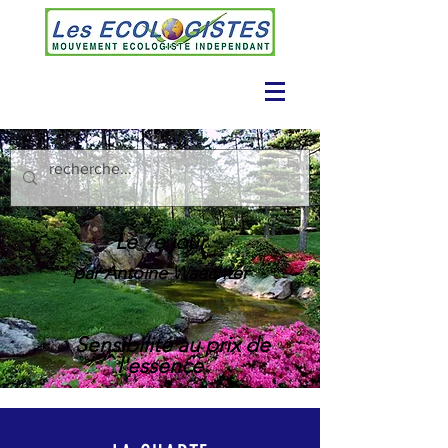
Le 7e jour
par Antoine
Waechter
Sensibilité au prix de
l'essence