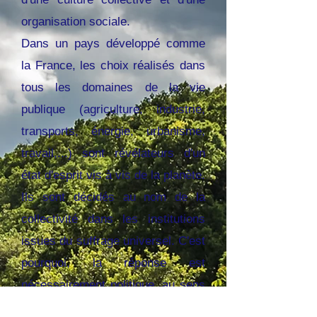
organisation sociale.
Dans un pays développé comme
la France, les choix réalisés dans
tous les domaines de la vie
publique (agriculture, industrie,
transports, énergie, urbanisme,
travail,...) sont révélateurs d'un
état d'esprit vis à vis de la planète.
Ils sont décidés au nom de la
collectivité dans les institutions
issues du suffrage universel. C'est
pourquoi, la réponse est
nécessairement politique, au sens
noble du mot : l'art de gérer la cité.