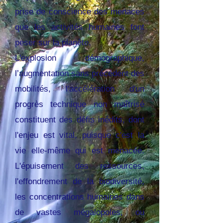
prise de conscience des menaces
que les activités humaines font
peser sur la planète.
L'explosion démographique,
l’augmentation sans précédent des
mobilités, l'accélération d'un
progrès technique non maîtrisé
constituent des défis inédits, dont
l'enjeu est vital, puisque c'est la
vie elle-même qui est menacée.
L'épuisement des ressources,
l'effondrement de la biodiversité,
les concentrations humaines dans
de vastes mégalopoles, ou