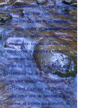
environnementale, urbaine, sociale
et culturelle. Elle concerne sans
distinction tous les êtres humains,
où qu'ils vivent et quel que soit
leur niveau de développement, ou
leur position sociale. Sa résolution
conditionne la réponse à toutes les
autres questions.
C'est ce défi sans précédent que
l'Humanité se doit de relever, si
elle veut vivre. Pour y parvenir, il
est urgent d'agir sur les causes de
cette crise afin de permettre à la
planète, et à ceux qui y vivent, de