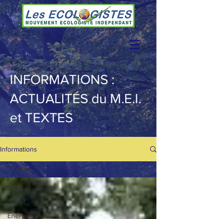
INFORMATIONS :
ACTUALITÉS du M.E.I.
et TEXTES
Informations
Tout
Tout
Climat
Énergie