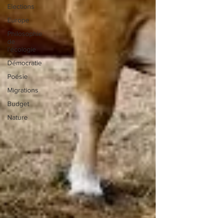
Elections
Europe
Philosophie
de
l'écologie
Démocratie
Poésie
Migrations
Budget
Nature