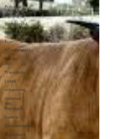
Pollution
Démographie
Biodiversité
Politique
Economie
Personnalités
Vie du
MEI
Transports
Livres
urbanisme
Défense
des
Paysages
Guerre
Consommation
Agriculture