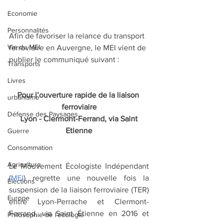
Economie
Personnalités
Afin de favoriser la relance du transport 
Vie du MEI
ferroviaire en Auvergne, le MEI vient de 
publier le communiqué suivant :
Transports
Livres
Pour l’ouverture rapide de la liaison 
urbanisme
ferroviaire
Défense des Paysages
 Lyon - Clermont-Ferrand, via Saint 
Etienne
Guerre
Consommation
Agriculture
Le Mouvement Écologiste Indépendant 
(
MEI
) regrette une nouvelle fois la 
Elections
suspension de la liaison ferroviaire (TER) 
Europe
entre Lyon-Perrache et Clermont-
Ferrand, via Saint Étienne en 2016 et 
Philosophie de l'écologie