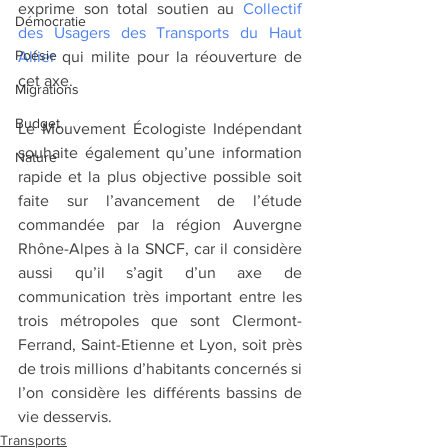
exprime son total soutien au 
Collectif 
Démocratie
des Usagers des Transports du Haut 
Poésie
Allier
 qui milite pour la réouverture de 
cet axe.
Migrations
Budget
Le Mouvement Écologiste Indépendant 
souhaite également qu’une information 
Nature
rapide et la plus objective possible soit 
faite sur l’avancement de l’étude 
commandée par la région Auvergne 
Rhône-Alpes à la SNCF, car il considère 
aussi qu’il s’agit d’un axe de 
communication très important entre les 
trois métropoles que sont Clermont-
Ferrand, Saint-Etienne et Lyon, soit près 
de trois millions d’habitants concernés si 
l’on considère les différents bassins de 
vie desservis.
Transports