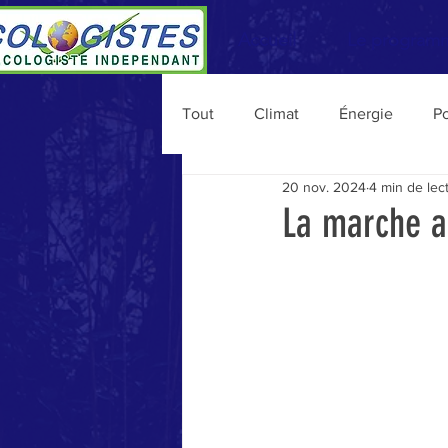
Accueil
Le program
Tout
Climat
Énergie
Po
20 nov. 2024
4 min de lec
Personnalités
Vie du MEI
La marche a
Consommation
Agriculture
Migrations
Budget
Na