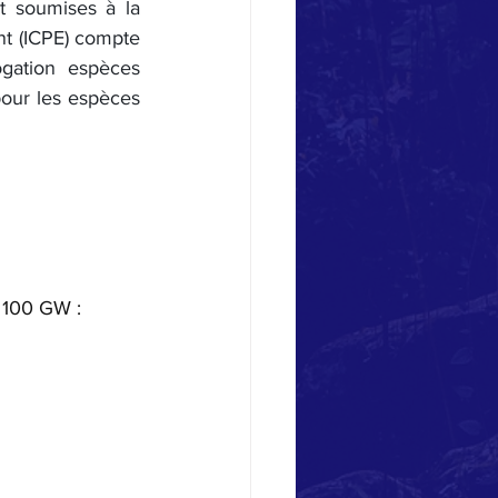
t soumises à la 
nt (ICPE) compte 
ogation espèces 
pour les espèces 
à 100 GW :