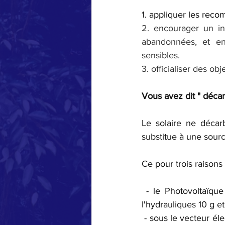
1. appliquer les re
2. encourager un inv
abandonnées, et en 
sensibles.
3. officialiser des ob
Vous avez dit " décar
Le solaire ne décar
substitue à une sour
Ce pour trois raison
 - le Photovoltaïqu
l'hydrauliques 10 g e
 - sous le vecteur él