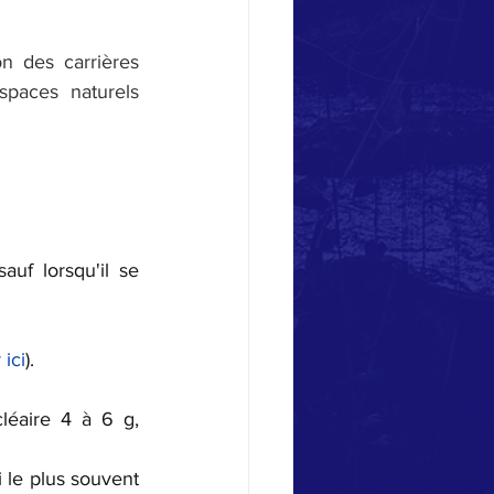
n des carrières 
paces naturels 
uf lorsqu'il se 
 ic
i
).
éaire 4 à 6 g, 
 le plus souvent 