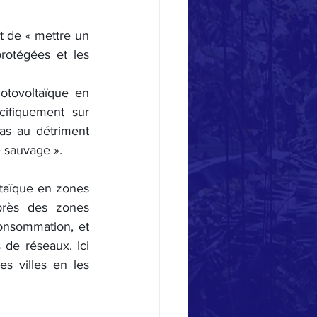
 de « mettre un 
rotégées et les 
tovoltaïque en 
ifiquement sur 
as au détriment 
é sauvage ».
taïque en zones 
 près des zones 
nsommation, et 
de réseaux. Ici 
s villes en les 