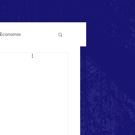
érer
Livres
Contact
Economie
ysages
Guerre
Démocratie
Poésie