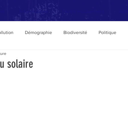
me
Informations
Notre mouvement
Adh
llution
Démographie
Biodiversité
Politique
ture
Transports
Livres
urbanisme
Défense des Pa
u solaire
Elections
Europe
Philosophie de l'écologie
ture