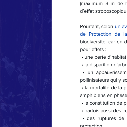
(maximum 3 m de hau
d’effet stroboscopiqu
Pourtant, selon 
un av
de Protection de l
biodiversité, car en 
pour effets :
 • une perte d’habitat
 • la disparition d’ar
 • un appauvrisseme
pollinisateurs qui y s
 • la mortalité de la p
amphibiens en phase 
 • la constitution de 
 • parfois aussi des c
 • des ruptures de 
protection.