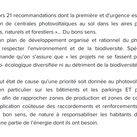
s 21 recommandations dont la première et d’urgence est
on de centrales photovoltaïques au sol dans les aires p
 naturels et forestiers »... Du bons sens.
 un plan de développement organisé et rationnel du pho
 respecter l'environnement et de la biodiversité. Spéc
demande qu'on s'assure que « les projets ne se fassent p
o- écologique diversifiée ni au détriment de la biodiversit
t état de cause qu’une priorité soit donnée au photovol
s, en particulier sur les bâtiments et les parkings ET
afin de rapprocher zones de production et zones de co
ltiplication coûteuse des raccordements et renforcements 
bon sens, de nature à responsabiliser les habitants de
e partie de l’énergie dont ils ont besoin.