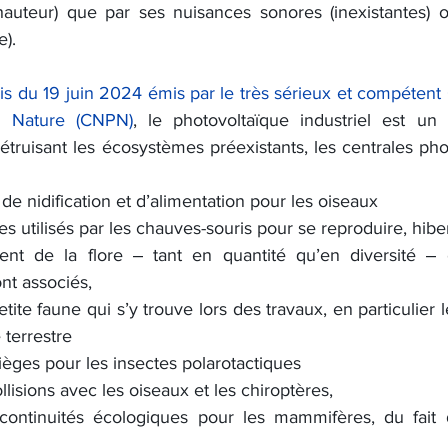
teur) que par ses nuisances sonores (inexistantes) ou 
e).
is du 19 juin 2024 émis par le très sérieux et compétent 
a Nature (CNPN)
, 
le photovoltaïque industriel est un
détruisant les écosystèmes préexistants, les centrales pho
 de nidification et d’alimentation pour les oiseaux
bres utilisés par les chauves-souris pour se reproduire, hi
nt de la flore ‒ tant en quantité qu’en diversité ‒ e
ont associés,
etite faune qui s’y trouve lors des travaux, en particulier le
terrestre
pièges pour les insectes polarotactiques
ollisions avec les oiseaux et les chiroptères,
continuités écologiques pour les mammifères, du fait d