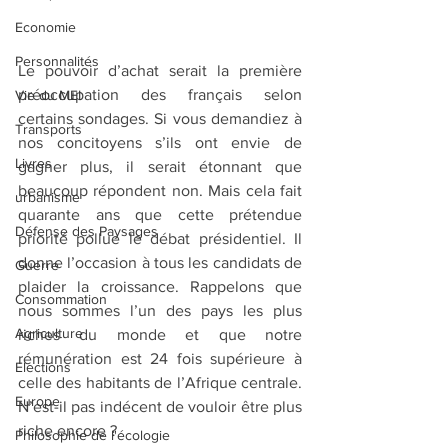
Economie
Personnalités
Le pouvoir d’achat serait la première 
préoccupation des français selon 
Vie du MEI
certains sondages. Si vous demandiez à 
Transports
nos concitoyens s’ils ont envie de 
Livres
gagner plus, il serait étonnant que 
beaucoup répondent non. Mais cela fait 
urbanisme
quarante ans que cette prétendue 
Défense des Paysages
priorité pollue le débat présidentiel. Il 
donne l’occasion à tous les candidats de 
Guerre
plaider la croissance. Rappelons que 
Consommation
nous sommes l’un des pays les plus 
Agriculture
riches du monde et que notre 
rémunération est 24 fois supérieure à 
Elections
celle des habitants de l’Afrique centrale. 
Europe
N’est-il pas indécent de vouloir être plus 
riche encore ?
Philosophie de l'écologie