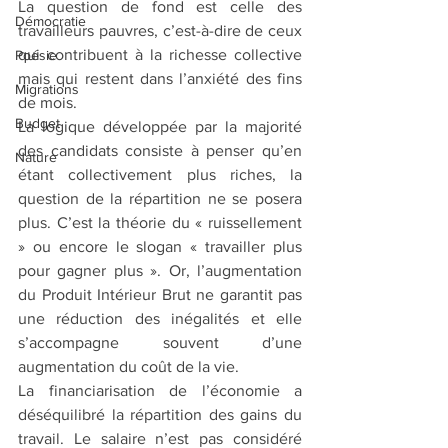
La question de fond est celle des 
Démocratie
travailleurs pauvres, c’est-à-dire de ceux 
qui contribuent à la richesse collective 
Poésie
mais qui restent dans l’anxiété des fins 
Migrations
de mois.
Budget
La logique développée par la majorité 
des candidats consiste à penser qu’en 
Nature
étant collectivement plus riches, la 
question de la répartition ne se posera 
plus. C’est la théorie du « ruissellement 
» ou encore le slogan « travailler plus 
pour gagner plus ». Or, l’augmentation 
du Produit Intérieur Brut ne garantit pas 
une réduction des inégalités et elle 
s’accompagne souvent d’une 
augmentation du coût de la vie.
La financiarisation de l’économie a 
déséquilibré la répartition des gains du 
travail. Le salaire n’est pas considéré 